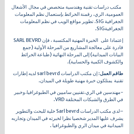
مكتب دراسات تقنية وهندسية متخصص في مجال الأشغال
العمومية، الري، رقمنة الخرائط بإستعمال نظم المعلومات
الجغرافية SIG، تطوير مواقع الويب في نظم المعلومات
الجغرافيةSIG.
إعتمادا على الخبرة المهنية المكتسبة ، فإن SARL BEVRD
قادرة على معالجة المشاريع من المرحلة الأولية (جمع
البيانات الميدانية) إلى المرحلة النهائية (طباعة الخرائط
والكشوف الكمية والحسابية).
طاقم العمل:
إن مكتب الدراسات sarl bevrd لديه إطارات
تقنية يمتلكون خبرة مهنية طويلة في الميدان.
-مهندسين في الري،تقنيين ساميين في الطبوغرافيا،وخبير
في الطرق والشبكات المختلفة VRD.
–
لد
ى مكتب الدراسات
Sarl bevrd
خلية للبحث والتطوير
يشرف عليها المدير شخصيا نظرا لخبرته في الميدان وتجاربه
الميدانية في ميدان الري والطبوغرافيا
.