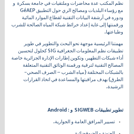
نظم المكتب عدة محاضرات وملتقيات في جامعة بسكرة و
مع رؤساء البلديات ومصالح الري حول التطبيق GéAEP
ودوره في أرشفة البيانات التقنية لقطاع الموارد المائية
ورقمنتها إلى غاية إعداد خرائط شبكة المياه الصالحة للشرب
وطباعتها.
مهمتنا الرئيسية موجهة نحو البحث والتطوير في طوير
تطبيقات نظم المعلومات الجغرافية SIG كحلول لتحسين
أداء شبكات التطهير، وتكوين إطارات الإدارة الجزائرية خاصة
المصالح التقنية لترقية ورقمنة الوثائق التقنية المتعلقة
بالشبكات المختلفة (مياه الشرب – الصرف الصحي-
الطرق) بهدف مراقبتها والمساعدة في اتخاذ القرارات
الرشيدة.
تطوير تطبيقات SIGWEB و : Android
تسيير المرافق العامة و الجوارية.
العنونة و الجيوفضائية